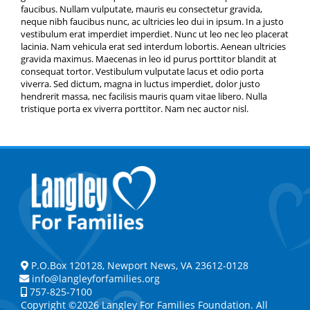
faucibus. Nullam vulputate, mauris eu consectetur gravida,
neque nibh faucibus nunc, ac ultricies leo dui in ipsum. In a justo
vestibulum erat imperdiet imperdiet. Nunc ut leo nec leo placerat
lacinia. Nam vehicula erat sed interdum lobortis. Aenean ultricies
gravida maximus. Maecenas in leo id purus porttitor blandit at
consequat tortor. Vestibulum vulputate lacus et odio porta
viverra. Sed dictum, magna in luctus imperdiet, dolor justo
hendrerit massa, nec facilisis mauris quam vitae libero. Nulla
tristique porta ex viverra porttitor. Nam nec auctor nisl.
P.O.Box 120128, Newport News, VA 23612-0128
info@langleyforfamilies.org
757-825-7100
Copyright ©2026 Langley For Families Foundation. All