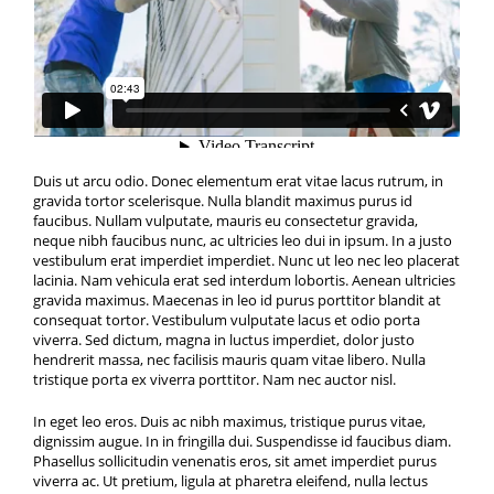
Duis ut arcu odio. Donec elementum erat vitae lacus rutrum, in
gravida tortor scelerisque. Nulla blandit maximus purus id
faucibus. Nullam vulputate, mauris eu consectetur gravida,
neque nibh faucibus nunc, ac ultricies leo dui in ipsum. In a justo
vestibulum erat imperdiet imperdiet. Nunc ut leo nec leo placerat
lacinia. Nam vehicula erat sed interdum lobortis. Aenean ultricies
gravida maximus. Maecenas in leo id purus porttitor blandit at
consequat tortor. Vestibulum vulputate lacus et odio porta
viverra. Sed dictum, magna in luctus imperdiet, dolor justo
hendrerit massa, nec facilisis mauris quam vitae libero. Nulla
tristique porta ex viverra porttitor. Nam nec auctor nisl.
In eget leo eros. Duis ac nibh maximus, tristique purus vitae,
dignissim augue. In in fringilla dui. Suspendisse id faucibus diam.
Phasellus sollicitudin venenatis eros, sit amet imperdiet purus
viverra ac. Ut pretium, ligula at pharetra eleifend, nulla lectus