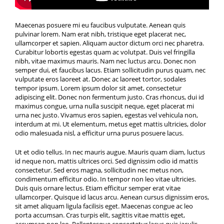
Maecenas posuere mi eu faucibus vulputate. Aenean quis
pulvinar lorem. Nam erat nibh, tristique eget placerat nec,
ullamcorper et sapien. Aliquam auctor dictum orci nec pharetra.
Curabitur lobortis egestas quam ac volutpat. Duis vel fringilla
nibh, vitae maximus mauris. Nam nec luctus arcu. Donec non
semper dui, et faucibus lacus. Etiam sollicitudin purus quam, nec
vulputate eros laoreet at. Donec ac laoreet tortor, sodales
tempor ipsum. Lorem ipsum dolor sit amet, consectetur
adipiscing elit. Donec non fermentum justo. Cras rhoncus, dui id
maximus congue, urna nulla suscipit neque, eget placerat mi
urna nec justo. Vivamus eros sapien, egestas vel vehicula non,
interdum at mi. Ut elementum, metus eget mattis ultricies, dolor
odio malesuada nisl, a efficitur urna purus posuere lacus.
Ut et odio tellus. In nec mauris augue. Mauris quam diam, luctus
id neque non, mattis ultrices orci. Sed dignissim odio id mattis
consectetur. Sed eros magna, sollicitudin nec metus non,
condimentum efficitur odio. In tempor non leo vitae ultricies.
Duis quis ornare lectus. Etiam efficitur semper erat vitae
ullamcorper. Quisque id lacus arcu. Aenean cursus dignissim eros,
sit amet aliquam ligula facilisis eget. Maecenas congue ac leo
porta accumsan. Cras turpis elit, sagittis vitae mattis eget,
accumsan non leo. Pellentesque consectetur lacus quis iaculis