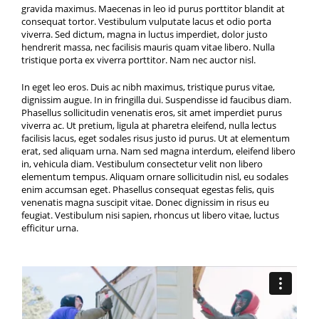
gravida maximus. Maecenas in leo id purus porttitor blandit at
consequat tortor. Vestibulum vulputate lacus et odio porta
viverra. Sed dictum, magna in luctus imperdiet, dolor justo
hendrerit massa, nec facilisis mauris quam vitae libero. Nulla
tristique porta ex viverra porttitor. Nam nec auctor nisl.
In eget leo eros. Duis ac nibh maximus, tristique purus vitae,
dignissim augue. In in fringilla dui. Suspendisse id faucibus diam.
Phasellus sollicitudin venenatis eros, sit amet imperdiet purus
viverra ac. Ut pretium, ligula at pharetra eleifend, nulla lectus
facilisis lacus, eget sodales risus justo id purus. Ut at elementum
erat, sed aliquam urna. Nam sed magna interdum, eleifend libero
in, vehicula diam. Vestibulum consectetur velit non libero
elementum tempus. Aliquam ornare sollicitudin nisl, eu sodales
enim accumsan eget. Phasellus consequat egestas felis, quis
venenatis magna suscipit vitae. Donec dignissim in risus eu
feugiat. Vestibulum nisi sapien, rhoncus ut libero vitae, luctus
efficitur urna.