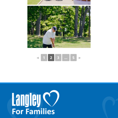
◄
1
2
3
...
5
►